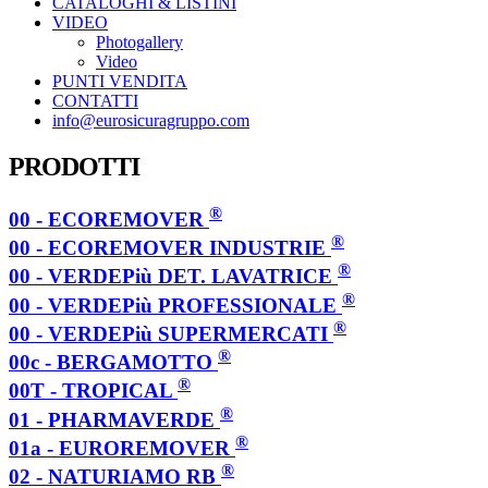
CATALOGHI & LISTINI
VIDEO
Photogallery
Video
PUNTI VENDITA
CONTATTI
info@eurosicuragruppo.com
PRODOTTI
®
00 - ECOREMOVER
®
00 - ECOREMOVER INDUSTRIE
®
00 - VERDEPiù DET. LAVATRICE
®
00 - VERDEPiù PROFESSIONALE
®
00 - VERDEPiù SUPERMERCATI
®
00c - BERGAMOTTO
®
00T - TROPICAL
®
01 - PHARMAVERDE
®
01a - EUROREMOVER
®
02 - NATURIAMO RB