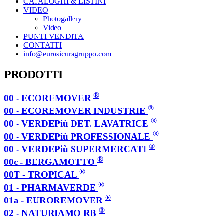
CATALOGHI & LISTINI
VIDEO
Photogallery
Video
PUNTI VENDITA
CONTATTI
info@eurosicuragruppo.com
PRODOTTI
®
00 - ECOREMOVER
®
00 - ECOREMOVER INDUSTRIE
®
00 - VERDEPiù DET. LAVATRICE
®
00 - VERDEPiù PROFESSIONALE
®
00 - VERDEPiù SUPERMERCATI
®
00c - BERGAMOTTO
®
00T - TROPICAL
®
01 - PHARMAVERDE
®
01a - EUROREMOVER
®
02 - NATURIAMO RB